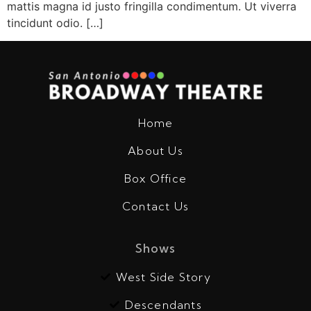
mattis magna id justo fringilla condimentum. Ut viverra
tincidunt odio. […]
Home
About Us
Box Office
Contact Us
Shows
West Side Story
Descendants